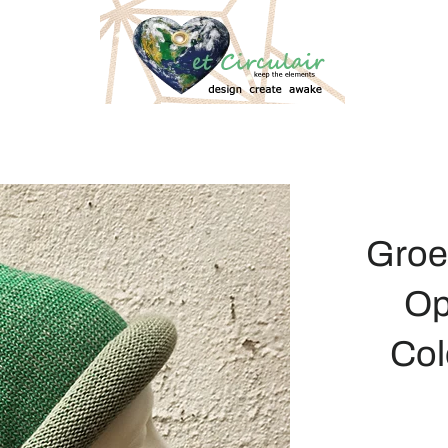
Groe
Op
Col