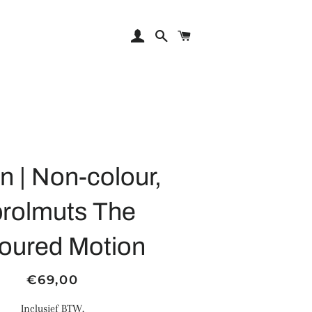
Aanmelden
Zoeken
Winkelwagen
n | Non-colour,
rolmuts The
oured Motion
Normale
Aanbiedingsprijs
€69,00
prijs
Inclusief BTW.