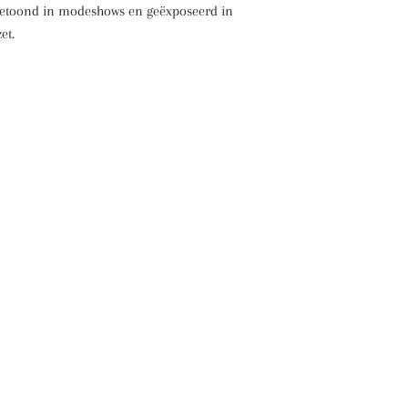
s getoond in modeshows en geëxposeerd in
et.