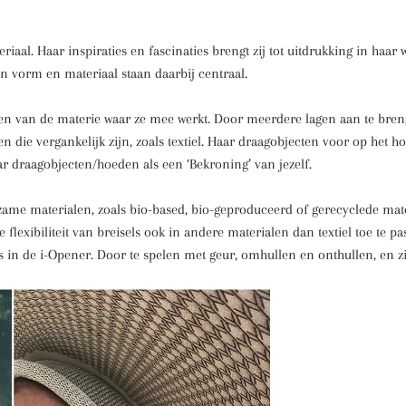
iaal. Haar inspiraties en fascinaties brengt zij tot uitdrukking in haar 
 in vorm en materiaal staan daarbij centraal.
en van de materie waar ze mee werkt. Door meerdere lagen aan te breng
en die vergankelijk zijn, zoals textiel. Haar draagobjecten voor op het 
ar draagobjecten/hoeden als een ‘Bekroning’ van jezelf.
ame materialen, zoals bio-based, bio-geproduceerd of gerecyclede mater
flexibiliteit van breisels ook in andere materialen dan textiel toe te 
ls in de i-Opener. Door te spelen met geur, omhullen en onthullen, en 