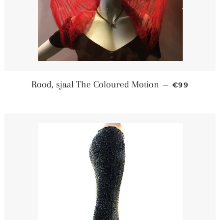
Normale pr
Rood, sjaal The Coloured Motion
—
€99