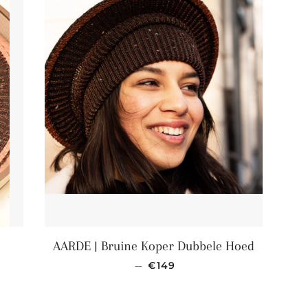
male prijs
AARDE | Bruine Koper Dubbele Hoed
Normale prijs
—
€149