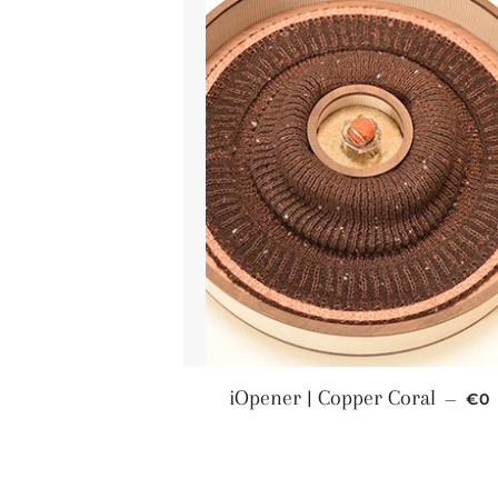
Nor
iOpener | Copper Coral
—
€0