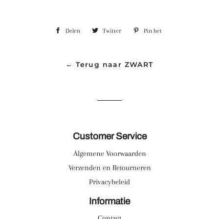
Delen
Delen
Twitter
Tweeten
Pin het
Pinnen
op
op
op
Facebook
Twitter
Pinterest
← Terug naar ZWART
Customer Service
Algemene Voorwaarden
Verzenden en Retourneren
Privacybeleid
Informatie
Contact