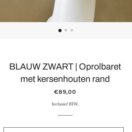
BLAUW ZWART | Oprolbaret
met kersenhouten rand
Normale
Aanbiedingsprijs
€89,00
prijs
Inclusief BTW.